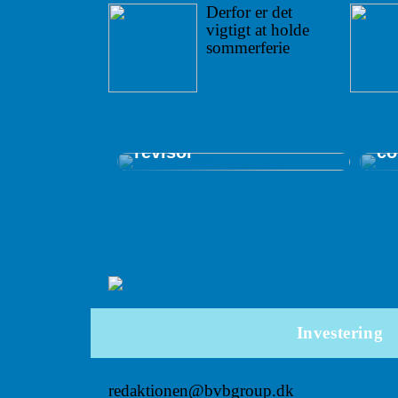
Derfor er det
vigtigt at holde
sommerferie
Gu
pr
Få overblik og kontrol
in
med en autoriseret
me
revisor
co
Investering
redaktionen@bvbgroup.dk