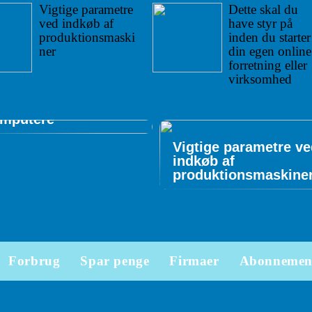
Vigtige parametre
Dette skal du
ved indkøb af
have styr på
produktionsmaski
inden du starter
ner
din egen online
ide: Disse
forretning eller
ogrammer skal
virksomhed
stalleres på
darbejdernes
mputere
Vigtige parametre v
indkøb af
produktionsmaskine
Forbrug
Spar penge
Firmaer
Abonnemen