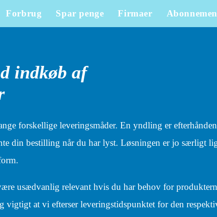
Forbrug
Spar penge
Firmaer
Abonnemen
ed indkøb af
r
nge forskellige leveringsmåder. En yndling er efterhånden 
e din bestilling når du har lyst. Løsningen er jo særligt lig
form.
 være usædvanlig relevant hvis du har behov for produkter
g vigtigt at vi efterser leveringstidspunktet for den respekti