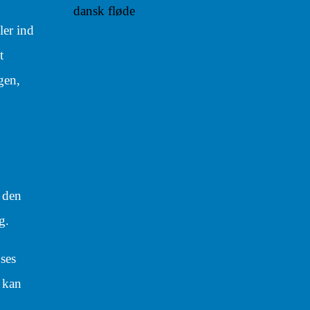
dansk fløde
ler ind
t
gen,
f den
g.
 ses
e kan