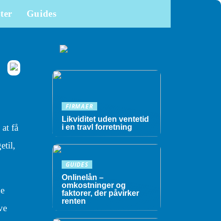
ter
Guides
FIRMAER
Likviditet uden ventetid
at få
i en travl forretning
etil,
GUIDES
Onlinelån –
omkostninger og
ne
faktorer, der påvirker
renten
ve