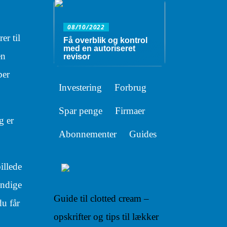
08/10/2022
er til
Få overblik og kontrol
med en autoriseret
en
revisor
ber
Investering
Forbrug
Spar penge
Firmaer
g er
Abonnementer
Guides
illede
yndige
Guide til clotted cream –
du får
opskrifter og tips til lækker