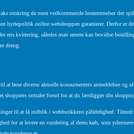
r vaks omkring de mest vedkommende bestemmelser der spil
ken byttepolitik online webshoppen garanterer. Derfor er de
r ens kvittering, således man senere kan bevidne bestillin
er dreng.
e til at bese diverse aktuelle konsumenters anmeldelser og a
rnet shoppens omtaler forud for at du færdiggør din shoppin
inger til at få indblik i webbutikkens pålidelighed. Tilmed
ghed for at levere en vurdering af deres køb, som ydermer
glade kunderne er.