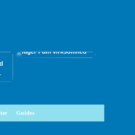
Tips til at optimere dit
lager i din virksomhed
ed
r
ter
Guides