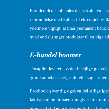
Foruden dette anbefales det at køberen e
i forbindelse med købet, til eksempel hvil
ydermere vigtigt, at man permanent beholde
hvad end du søger produkter til en pige ell
E-handel boomer
Trustpilot leverer absolut belejlige genvej
grund anbefales det, at du eftersøger inte
Facebook giver dig også en del ærlige løsn
faktisk online firmaer som giver folk muli
bruges til at danne dig et indtryk af hvor 