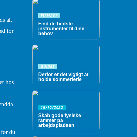
FIRMAER
s alt
Find de bedste
instrumenter til dine
ed for
behov
GUIDES
Derfor er det vigtigt at
holde sommerferie
er hos
e
 endda
19/10/2022
Skab gode fysiske
rammer på
arbejdspladsen
 før du