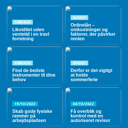
GUIDES
FIRMAER
Onlinelån –
Likviditet uden
omkostninger og
ventetid i en travl
faktorer, der påvirker
forretning
renten
FIRMAER
GUIDES
Find de bedste
Derfor er det vigtigt
instrumenter til dine
at holde
behov
sommerferie
19/10/2022
08/10/2022
Skab gode fysiske
Få overblik og
rammer på
kontrol med en
arbejdspladsen
autoriseret revisor