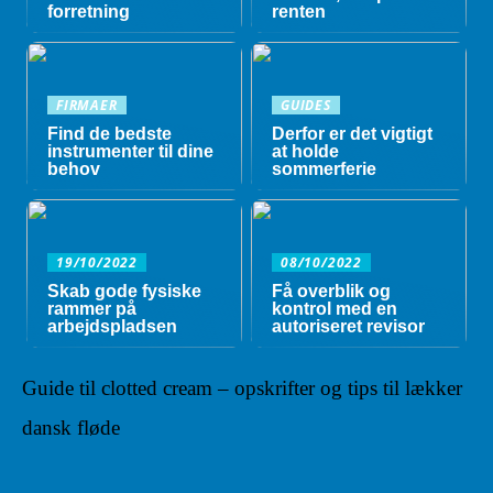
forretning
renten
FIRMAER
GUIDES
Find de bedste
Derfor er det vigtigt
instrumenter til dine
at holde
behov
sommerferie
19/10/2022
08/10/2022
Skab gode fysiske
Få overblik og
rammer på
kontrol med en
arbejdspladsen
autoriseret revisor
Guide til clotted cream – opskrifter og tips til lækker
dansk fløde