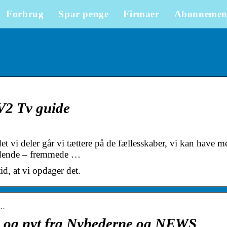
Forbrug
Spar penge
Firmaer
Abonnemen
TV2 Tv guide
t vi deler går vi tættere på de fællesskaber, vi kan have m
ladende – fremmede …
tid, at vi opdager det.
t…
 – og nyt fra Nyhederne og NEWS