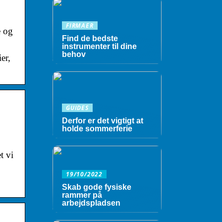
FIRMAER
e og
Find de bedste
instrumenter til dine
behov
er,
GUIDES
Derfor er det vigtigt at
holde sommerferie
t vi
19/10/2022
Skab gode fysiske
rammer på
arbejdspladsen