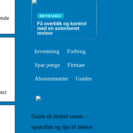
08/10/2022
ende
Få overblik og kontrol
med en autoriseret
revisor
Investering
Forbrug
Spar penge
Firmaer
Abonnementer
Guides
rect
Guide til clotted cream –
opskrifter og tips til lækker