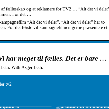
ng af fællesskab og at reklamere for TV2 … “Alt det vi deler
ammen. For det …
kampagnefilm “Alt det vi deler”. “Alt det vi deler” har to
en. For det første vil kampagnefilmen gerne præsentere et
 Vi har meget til fælles. Det er bare …
r Leth. With Asger Leth.
ler tv2
ide: Disse
ogrammer skal
stalleres på
Vigtige parametre v
darbejdernes
indkøb af
mputere
produktionsmaskine