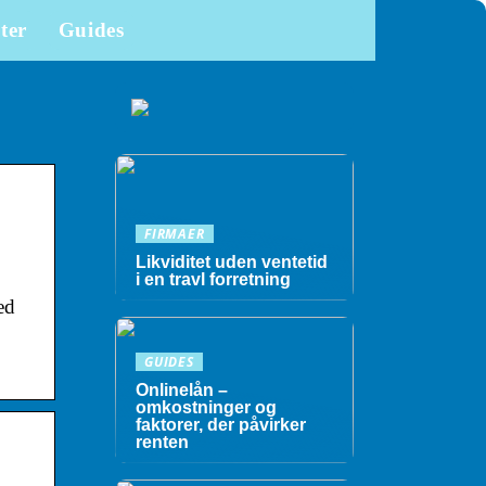
ter
Guides
FIRMAER
Likviditet uden ventetid
i en travl forretning
ed
GUIDES
Onlinelån –
omkostninger og
faktorer, der påvirker
renten