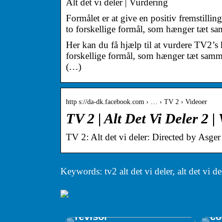
Alt det vi deler | Vurdering
Formålet er at give en positiv fremstilli
to forskellige formål, som hænger tæt s
Her kan du få hjælp til at vurdere TV2’s 
forskellige formål, som hænger tæt samm
(…)
http s://da-dk.facebook.com › … › TV 2 › Videoer
TV 2 | Alt Det Vi Deler 2 |
TV 2: Alt det vi deler: Directed by Asge
Keywords: tv2 alt det vi deler, alt det vi de
Gu
pr
Få overblik og kontrol
in
med en autoriseret
me
revisor
co