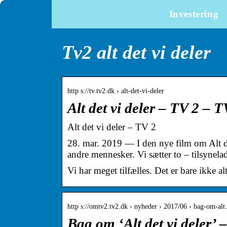
Investering
Tv2 alt det vi deler
http s://tv.tv2.dk › alt-det-vi-deler
Alt det vi deler – TV 2 – 
Alt det vi deler – TV 2
28. mar. 2019 — I den nye film om Alt de
andre mennesker. Vi sætter to – tilsyne
Vi har meget tilfælles. Det er bare ikke al
http s://omtv2.tv2.dk › nyheder › 2017/06 › bag-om-al
Bag om ‘Alt det vi deler’