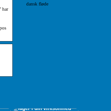
dansk fløde
” har
 pos
ed
Tips til at optimere dit
r
lager i din virksomhed