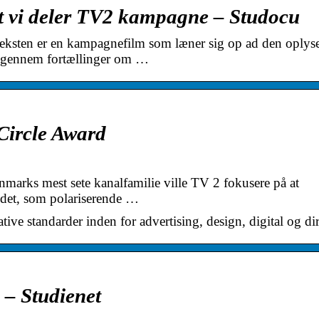
et vi deler TV2 kampagne – Studocu
 teksten er en kampagnefilm som læner sig op ad den oplys
gennem fortællinger om …
 Circle Award
arks mest sete kanalfamilie ville TV 2 fokusere på at
det, som polariserende …
ative standarder inden for advertising, design, digital og di
g – Studienet