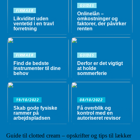
GUIDES
FIRMAER
Onlinelån –
Likviditet uden
omkostninger og
ventetid i en travl
faktorer, der påvirker
forretning
renten
FIRMAER
GUIDES
Find de bedste
Derfor er det vigtigt
instrumenter til dine
at holde
behov
sommerferie
19/10/2022
08/10/2022
Skab gode fysiske
Få overblik og
rammer på
kontrol med en
arbejdspladsen
autoriseret revisor
Guide til clotted cream – opskrifter og tips til lækker