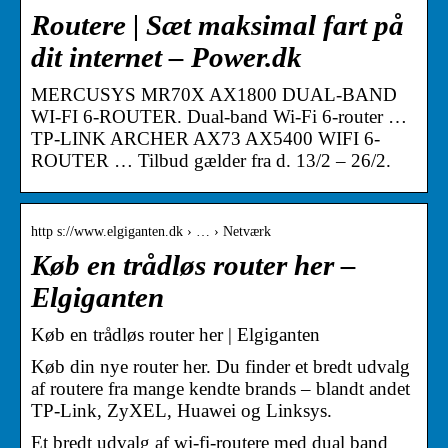
Routere | Sæt maksimal fart på
dit internet – Power.dk
MERCUSYS MR70X AX1800 DUAL-BAND
WI-FI 6-ROUTER. Dual-band Wi-Fi 6-router …
TP-LINK ARCHER AX73 AX5400 WIFI 6-
ROUTER … Tilbud gælder fra d. 13/2 – 26/2.
http s://www.elgiganten.dk › … › Netværk
Køb en trådløs router her –
Elgiganten
Køb en trådløs router her | Elgiganten
Køb din nye router her. Du finder et bredt udvalg
af routere fra mange kendte brands – blandt andet
TP-Link, ZyXEL, Huawei og Linksys.
Et bredt udvalg af wi-fi-routere med dual band