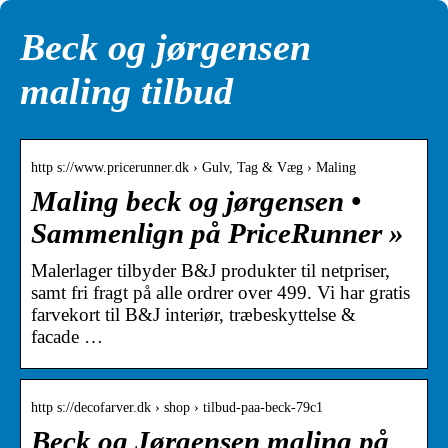
Beck og jørgensen
maling tilbud
http s://www.pricerunner.dk › Gulv, Tag & Væg › Maling
Maling beck og jørgensen •
Sammenlign på PriceRunner »
Malerlager tilbyder B&J produkter til netpriser,
samt fri fragt på alle ordrer over 499. Vi har gratis
farvekort til B&J interiør, træbeskyttelse &
facade …
http s://decofarver.dk › shop › tilbud-paa-beck-79c1
Beck og Jørgensen maling på